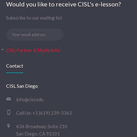
Would you like to receive CISL's e-lesson?
Subscribe to our mailing list
CISL Partner & Media Info
Contact
CISL San Diego
info@cisl.edu
Call Us:
+1 (619) 239-3363
636 Broadway, Suite 210
San Diego, CA 92101