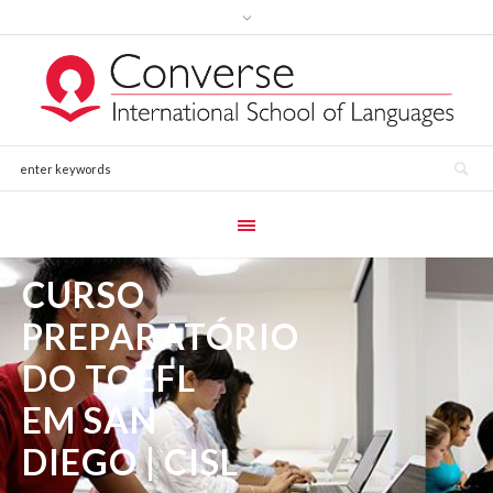
CURSO
PREPARATÓRIO
DO TOEFL
EM SAN
DIEGO | CISL