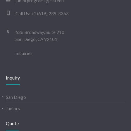
juniorprograms@cisl.edu
Call Us:
+1 (619) 239-3363
636 Broadway, Suite 210
San Diego, CA 92101
Inquiries
Inquiry
San Diego
Juniors
Quote